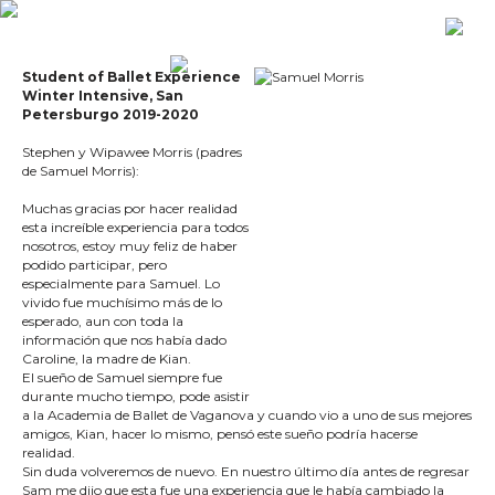
Student of Ballet Experience
Winter Intensive,
San
Petersburgo 2019-2020
Stephen y Wipawee Morris (padres
de Samuel Morris):
Muchas gracias por hacer realidad
esta increíble experiencia para todos
nosotros, estoy muy feliz de haber
podido participar, pero
especialmente para Samuel. Lo
vivido fue muchísimo más de lo
esperado, aun con toda la
información que nos había dado
Caroline, la madre de Kian.
El sueño de Samuel siempre fue
durante mucho tiempo, pode asistir
a la Academia de Ballet de Vaganova y cuando vio a uno de sus mejores
amigos, Kian, hacer lo mismo, pensó este sueño podría hacerse
realidad.
Sin duda volveremos de nuevo. En nuestro último día antes de regresar
Sam me dijo que esta fue una experiencia que le había cambiado la