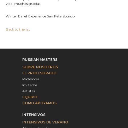
vida, muchas gracias.
Winter Ballet Experience San Petersburgo
Back to the list
RUSSIAN MASTERS
SOBRE NOSOTROS
EL PROFESORADO
Profesores
Invitados
Artistas
EQUIPO
COMO APOYAMOS
INTENSIVOS
INTENSIVOS DE VERANO