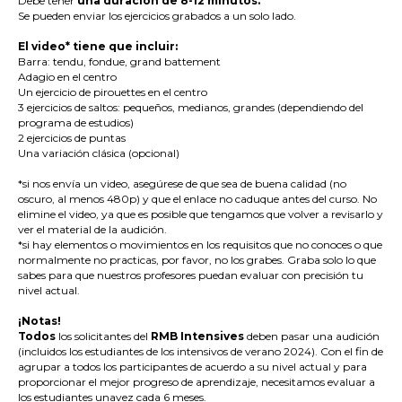
Debe tener
una duración de 8-12 minutos.
Se pueden enviar los ejercicios grabados a un solo lado.
El video* tiene que incluir:
Barra: tendu, fondue, grand battement
Adagio en el centro
Un ejercicio de pirouettes en el centro
3 ejercicios de saltos: pequeños, medianos, grandes (dependiendo del
programa de estudios)
2 ejercicios de puntas
Una variación clásica (opcional)
*si nos envía un video, asegúrese de que sea de buena calidad (no
oscuro, al menos 480p) y que el enlace no caduque antes del curso. No
elimine el video, ya que es posible que tengamos que volver a revisarlo y
ver el material de la audición.
*si hay elementos o movimientos en los requisitos que no conoces o que
normalmente no practicas, por favor, no los grabes. Graba solo lo que
sabes para que nuestros profesores puedan evaluar con precisión tu
nivel actual.
¡Notas!
Todos
los solicitantes del
RMB Intensives
deben pasar una audición
(incluidos los estudiantes de los intensivos de verano 2024). Con el fin de
agrupar a todos los participantes de acuerdo a su nivel actual y para
proporcionar el mejor progreso de aprendizaje, necesitamos evaluar a
los estudiantes unavez cada 6 meses.