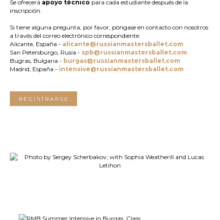
Se ofrecerá
apoyo técnico
para cada estudiante después de la
inscripción.
Si tiene alguna pregunta, por favor, póngase en contacto con nosotros
a través del correo electrónico correspondiente:
Alicante, España -
alicante@russianmastersballet.com
San Petersburgo, Rusia -
spb@russianmastersballet.com
Bugras, Bulgaria -
burgas@russianmastersballet.com
Madrid, España -
intensive@russianmastersballet.com
REGISTRARSE