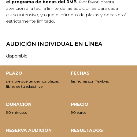
el programa de becas del RMB
. Por favor, presta
atención a la fecha límite de las audiciones para cada
curso intensivo, ya que el número de plazas y becas está
estrictamente limitado.
AUDICIÓN INDIVIDUAL EN LÍNEA
disponible
PLAZO
FECHAS
siempre que tengamos plazas
las fechas son flexibles
libres de tu edad/nivel
DURACIÓN
PRECIO
90 minutos
90 euros
RESERVA AUDICIÓN
RESULTADOS