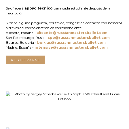
Se ofrecerá
apoyo técnico
para cada estudiante después de la
inscripción.
Si tiene alguna pregunta, por favor, póngase en contacto con nosotros
a través del correo electrónico correspondiente:
Alicante, España -
alicante@russianmastersballet.com
San Petersburgo, Rusia -
spb@russianmastersballet.com
Bugras, Bulgaria -
burgas@russianmastersballet.com
Madrid, España -
intensive@russianmastersballet.com
REGISTRARSE