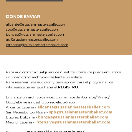
DONDE ENVIAR
alicante@russianmastersballet.com
spb@russianmastersballet.com
burgas@russianmastersballet.com
au
@russianmastersballet.com
intensive@russianmastersballet.com
Para audicionar a cualquiera de nuestros intensivos puede enviarnos
un vídeo como archivo o mediante un enlace.
Para reservar una audición y para aplicar para el programa, los
interesados tienen que hacer el
REGISTRO
.
Envíanos un archivo de video o un enlace de YouTube/ Vimeo/
GoogleDrive a nuestro correo electrónico:
Alicante, España -
alicante@russianmastersballet.com
San Petersburgo, Rusia -
spb@russianmastersballet.com
Bugras, Bulgaria -
burgas@russianmastersballet.com
Madrid, España -
intensive@russianmastersballet.com