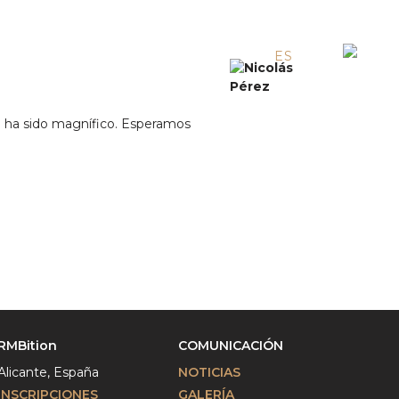
EN
ES
RU
o ha sido magnífico. Esperamos
RMBition
COMUNICACIÓN
Alicante, España
NOTICIAS
INSCRIPCIONES
GALERÍA