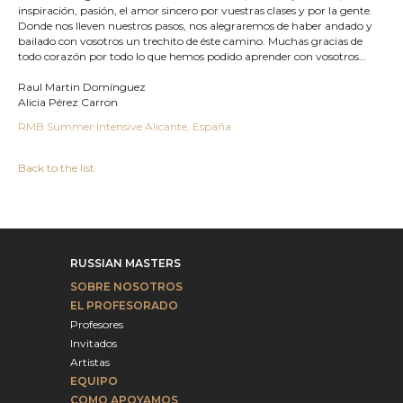
inspiración, pasión, el amor sincero por vuestras clases y por la gente.
Donde nos lleven nuestros pasos, nos alegraremos de haber andado y
bailado con vosotros un trechito de éste camino. Muchas gracias de
todo corazón por todo lo que hemos podido aprender con vosotros…
Raul Martin Domínguez
Alicia Pérez Carron
RMB Summer Intensive Alicante, España
Back to the list
RUSSIAN MASTERS
SOBRE NOSOTROS
EL PROFESORADO
Profesores
Invitados
Artistas
EQUIPO
COMO APOYAMOS