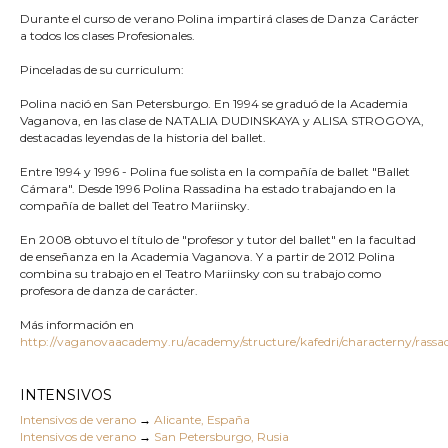
Durante el curso de verano Polina impartirá clases de Danza Carácter
a todos los clases Profesionales.
Pinceladas de su curriculum:
Polina nació en San Petersburgo. En 1994 se graduó de la Academia
Vaganova, en las clase de NATALIA DUDINSKAYA y ALISA STROGOYA,
destacadas leyendas de la historia del ballet.
Entre 1994 y 1996 - Polina fue solista en la compañía de ballet "Ballet
Cámara". Desde 1996 Polina Rassadina ha estado trabajando en la
compañía de ballet del Teatro Mariinsky.
En 2008 obtuvo el título de "profesor y tutor del ballet" en la facultad
de enseñanza en la Academia Vaganova. Y a partir de 2012 Polina
combina su trabajo en el Teatro Mariinsky con su trabajo como
profesora de danza de carácter.
Más información en
http://vaganovaacademy.ru/academy/structure/kafedri/characterny/rassa
INTENSIVOS
Intensivos de verano
→
Alicante, España
Intensivos de verano
→
San Petersburgo, Rusia